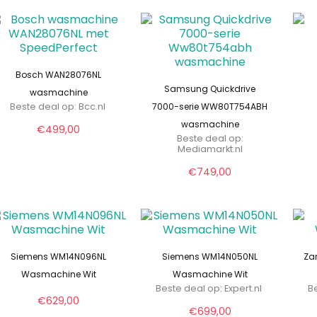
was:
is:
€699,00.
€661,00.
Bosch WAN28076NL
Samsung Quickdrive
wasmachine
Beste deal op:
bcc.nl
7000-serie WW80T754ABH
wasmachine
€
499,00
Beste deal op:
mediamarkt.nl
€
749,00
Siemens WM14N096NL
Siemens WM14N050NL
Za
Wasmachine Wit
Wasmachine Wit
Beste deal op:
expert.nl
Be
€
629,00
€
699,00