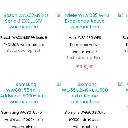
Bosch WAX32M91FG Serie 8
Miele WEA 035 WPS
Bo
EXCLUSIV wasmachine
Excellence Active
Beste deal op:
Bol
Be
wasmachine
Beste deal op:
ep.nl
€
999,00
Samsung WW80T554ATT
Siemens WG56G2M9NL
AddWash 5000-serie
iQ500 extraKlasse
wasmachine
wasmachine