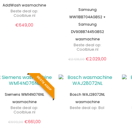
AddWash wasmachine
Samsung
Beste deal op:
coolblue.nl
WW11BB704AGBS2 +
Samsung
€
649,00
DV90BB7445GBS2
wasmachine
Beste deal op:
coolblue.nl
Oorspronkelijke
Huidige
€
2.029,00
€
2.128,00
prijs
prijs
was:
is:
€2.128,00.
€2.029,00.
BESTE KOOP
Siemens WM14N076NL
Bosch WAJ28072NL
wasmachine
wasmachine
Beste deal op:
Beste deal op:
Bol
coolblue.nl
Oorspronkelijke
Huidige
€
661,00
€
699,00
prijs
prijs