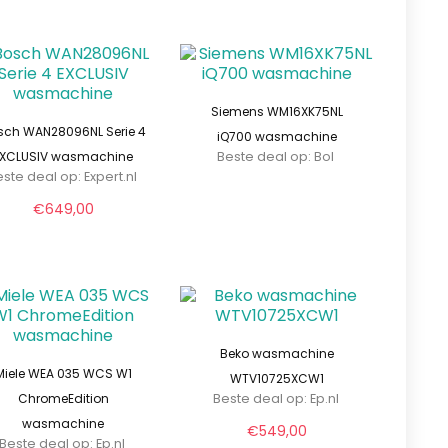
Siemens WM16XK75NL
sch WAN28096NL Serie 4
iQ700 wasmachine
EXCLUSIV wasmachine
Beste deal op:
Bol
ste deal op:
expert.nl
€
649,00
Beko wasmachine
Miele WEA 035 WCS W1
WTV10725XCW1
ChromeEdition
Beste deal op:
ep.nl
wasmachine
€
549,00
Beste deal op:
ep.nl