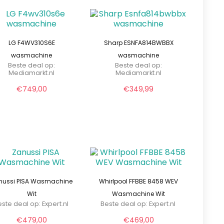
LG F4WV310S6E
Sharp ESNFA814BWBBX
wasmachine
wasmachine
Beste deal op:
Beste deal op:
mediamarkt.nl
mediamarkt.nl
€
749,00
€
349,99
nussi PISA Wasmachine
Whirlpool FFBBE 8458 WEV
Wit
Wasmachine Wit
ste deal op:
expert.nl
Beste deal op:
expert.nl
€
479,00
€
469,00