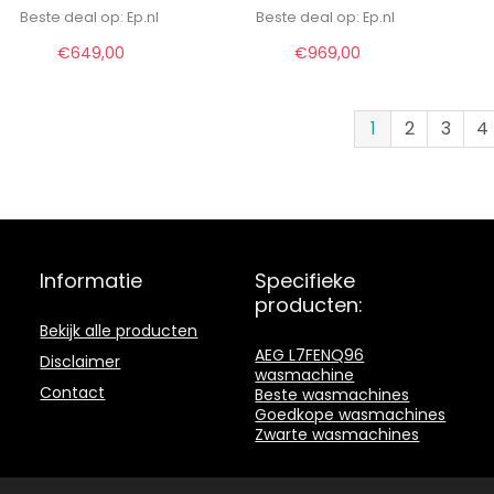
Beste deal op:
ep.nl
Beste deal op:
ep.nl
€
649,00
€
969,00
1
2
3
4
Informatie
Specifieke
producten:
Bekijk alle producten
AEG L7FENQ96
Disclaimer
wasmachine
Contact
Beste wasmachines
Goedkope wasmachines
Zwarte wasmachines