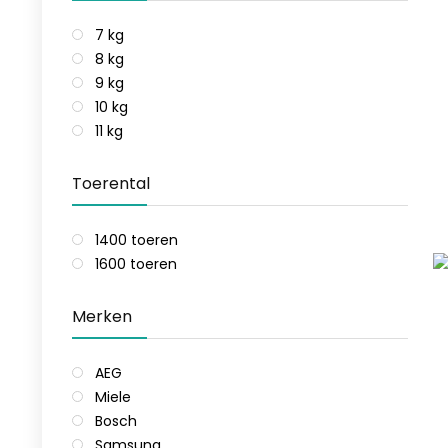
7 kg
8 kg
9 kg
10 kg
11 kg
Toerental
1400 toeren
1600 toeren
Merken
AEG
Miele
Bosch
Samsung