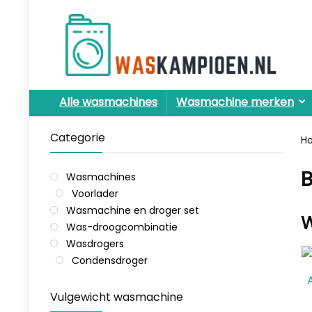
Alle wasmachines
Wasmachine merken
Categorie
H
Wasmachines
Voorlader
Wasmachine en droger set
W
Was-droogcombinatie
Wasdrogers
Condensdroger
Vulgewicht wasmachine