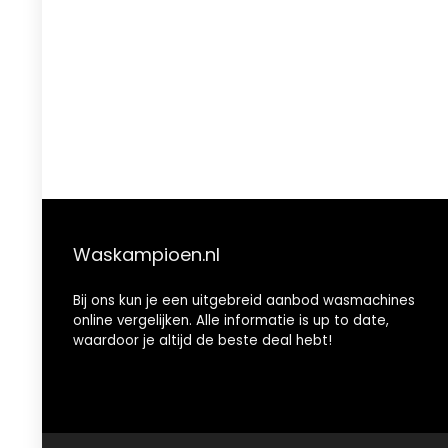
Waskampioen.nl
Bij ons kun je een uitgebreid aanbod wasmachines
online vergelijken. Alle informatie is up to date,
waardoor je altijd de beste deal hebt!