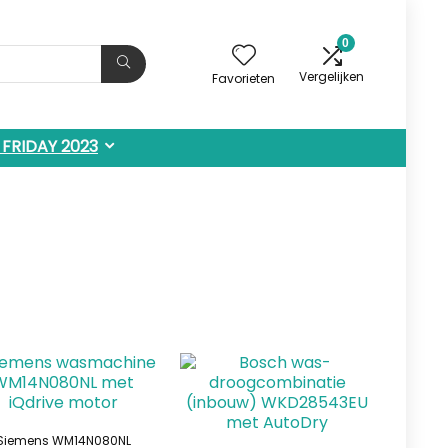
0
Vergelijken
Favorieten
 FRIDAY 2023
Siemens WM14N080NL