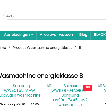
Search
for:
Aanbiedingen
Alles over wassen
Blog
BLACK
ome
Product Wasmachine energieklasse
B
B
asmachine energieklasse B
- 5%
Samsung WW80T554AAW