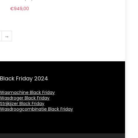
€
949,00
→
Black Friday 2024
Wasmachine Black Friday
Wasdroger Black Friday
Strijkijzer Black Friday
Wasdroogcombinatie Black Friday