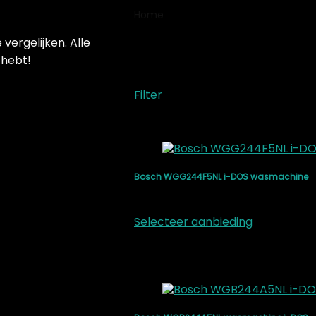
Home
Product Resterende tijd ind
vergelijken. Alle
Ja
 hebt!
Filter
Toegevoegd aan verlanglijs
Toevoegen aan vergelijken
Bosch WGG244F5NL i-DOS wasmachine
Beste deal op:
coolblue.nl
€
815,00
Selecteer aanbieding
- 13%
Toegevoegd aan verlanglijs
Toevoegen aan vergelijken