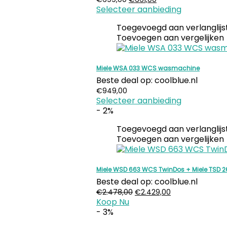
Selecteer aanbieding
prijs
prijs
was:
is:
Toegevoegd aan verlanglijs
€699,00.
€661,00.
Toevoegen aan vergelijken
Miele WSA 033 WCS wasmachine
Beste deal op:
coolblue.nl
€
949,00
Selecteer aanbieding
- 2%
Toegevoegd aan verlanglijs
Toevoegen aan vergelijken
Miele WSD 663 WCS TwinDos + Miele TSD 2
Beste deal op:
coolblue.nl
Oorspronkelijke
Huidige
€
2.478,00
€
2.429,00
Koop Nu
prijs
prijs
- 3%
was:
is:
€2.478,00.
€2.429,00.