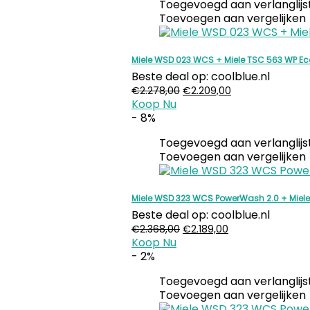
Toegevoegd aan verlanglijs
Toevoegen aan vergelijken
Miele WSD 023 WCS + Miele TSC 563 WP E
Beste deal op:
coolblue.nl
Oorspronkelijke
Huidige
€
2.278,00
€
2.209,00
Koop Nu
prijs
prijs
- 8%
was:
is:
€2.278,00.
€2.209,00.
Toegevoegd aan verlanglijs
Toevoegen aan vergelijken
Miele WSD 323 WCS PowerWash 2.0 + Miel
Beste deal op:
coolblue.nl
Oorspronkelijke
Huidige
€
2.368,00
€
2.189,00
Koop Nu
prijs
prijs
- 2%
was:
is:
€2.368,00.
€2.189,00.
Toegevoegd aan verlanglijs
Toevoegen aan vergelijken