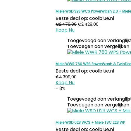
Miele WSD 323 WCS PowerWash 2.0 + Miel
Beste deal op:
coolblue.nl
Oorspronkelijke
Huidige
€
2.478,00
€
2.429,00
Koop Nu
prijs
prijs
was:
is:
Toegevoegd aan verlanglijs
€2.478,00.
€2.429,00.
Toevoegen aan vergelijken
Miele WWR 760 WPS PowerWash & TwinDos 
Beste deal op:
coolblue.nl
€
4.399,00
Koop Nu
- 3%
Toegevoegd aan verlanglijs
Toevoegen aan vergelijken
Miele WSD 023 WCS + Miele TSC 223 WP
Beste deal op:
coolblue.nl