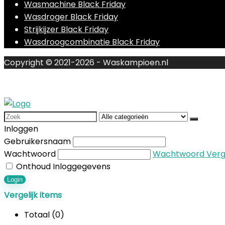
Wasmachine Black Friday
Wasdroger Black Friday
Strijkijzer Black Friday
Wasdroogcombinatie Black Friday
Copyright © 2021-2026 - Waskampioen.nl
Search
for:
Inloggen
Gebruikersnaam
Wachtwoord
Wachtwoord Verg
Onthoud Inloggegevens
Login
Vergelijk items
Totaal (
0
)