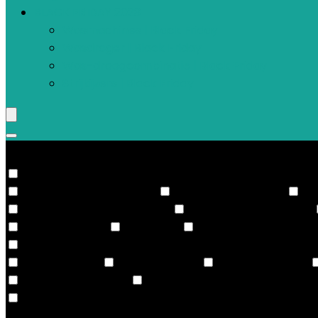
BLACK FRIDAY 2023
Wasmachines | Black Friday
Wasdroger | Black Friday
Was-droogcombinatie | Black Friday
Strijkijzers | Black Friday
Categorie
Wasmachines
Bovenlader wasmachine
Inbouw wasmachine
Vo
Wasmachine en droger set
Was-droogcombinatie
Condensdroger
Droogkast
Warmtepompdroger
Strijken
Kledingstomer
Stoomstrijkijzer
Stoomgenerator
Speciaal wasmiddel
Wasmachine accessoires
Speciale wasmiddelen
Vulgewicht wasmachine