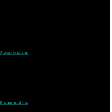
icator
Ja
tje
Verwijderd uit verlanglijstje
0
tje
Verwijderd uit verlanglijstje
0