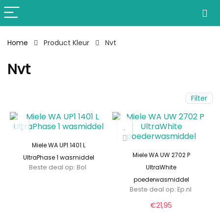
Home
Product Kleur
Nvt
Nvt
Filter
Miele WA UP1 1401 L
Miele WA UW 2702 P
UltraPhase 1 wasmiddel
Beste deal op:
Bol
UltraWhite
poederwasmiddel
Beste deal op:
ep.nl
€
21,95